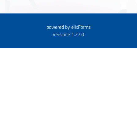
powered by
elixForms
versione 1.27.0