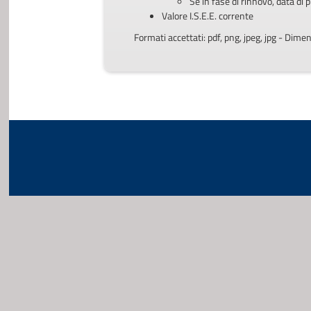
Se in fase di rinnovo, data di 
Valore I.S.E.E. corrente
Formati accettati: pdf, png, jpeg, jpg - Di